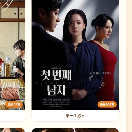
更新07集
更新106集
第一个男人