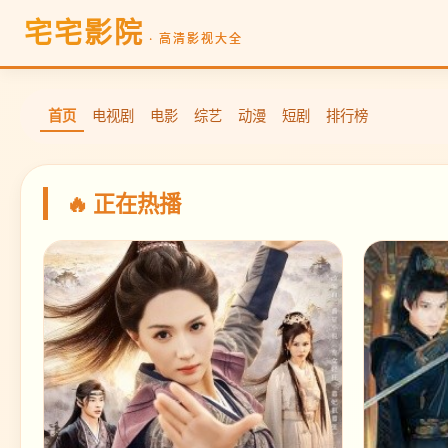
宅宅影院
· 高清影视大全
首页
电视剧
电影
综艺
动漫
短剧
排行榜
🔥 正在热播