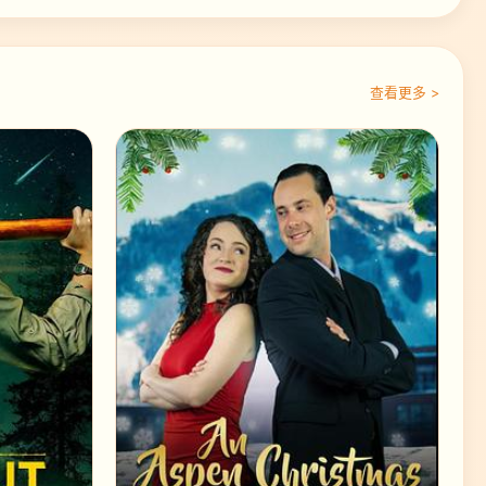
查看更多 >