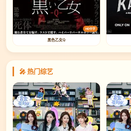
HD中字
黑色乙女Q
🎤 热门综艺