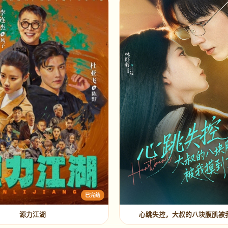
已完结
源力江湖
心跳失控，大叔的八块腹肌被