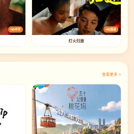
HD中字
HD国语
灯火归途
查看更多 >