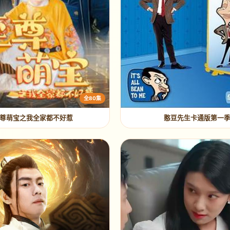
全80集
尊萌宝之我全家都不好惹
憨豆先生卡通版第一