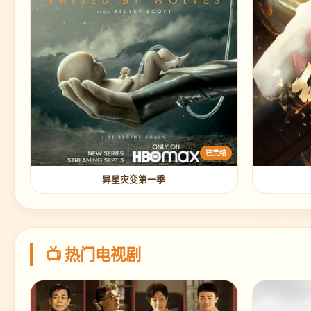
已完结
异星灾变第一季
📺 热门电视剧