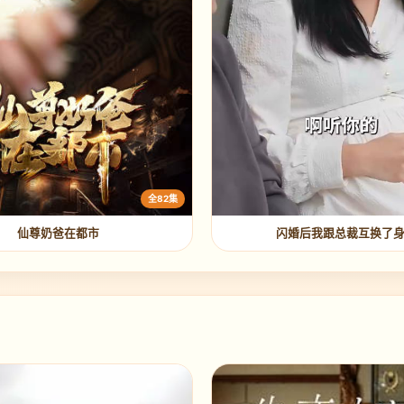
全82集
仙尊奶爸在都市
闪婚后我跟总裁互换了