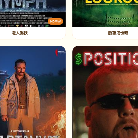
HD中字
噬人海妖
瞭望塔惊魂