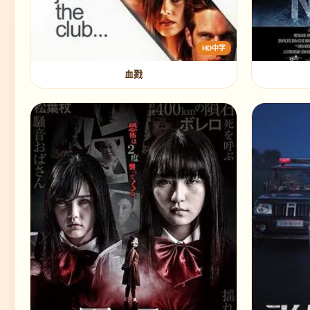
HD中字
血戮